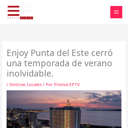
Ir
al
contenido
Enjoy Punta del Este cerró
una temporada de verano
inolvidable.
/
Noticias Locales
/ Por
Prensa EPTV