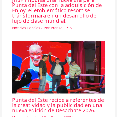
Punta del Este con la adquisición de
Enjoy: el emblemático resort se
transformará en un desarrollo de
lujo de clase mundial.
Noticias Locales
/ Por
Prensa EPTV
Punta del Este recibe a referentes de
la creatividad y la publicidad en una
nueva edición de Desachate 2026.