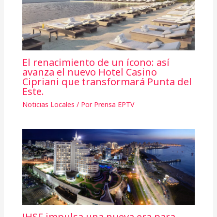
El renacimiento de un ícono: así
avanza el nuevo Hotel Casino
Cipriani que transformará Punta del
Este.
Noticias Locales
/ Por
Prensa EPTV
JHSF impulsa una nueva era para