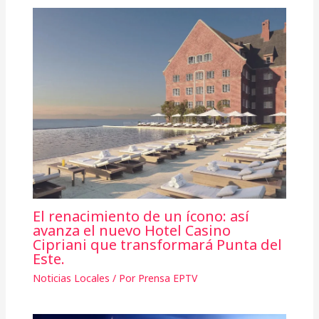
El renacimiento de un ícono: así
avanza el nuevo Hotel Casino
Cipriani que transformará Punta del
Este.
Noticias Locales
/ Por
Prensa EPTV