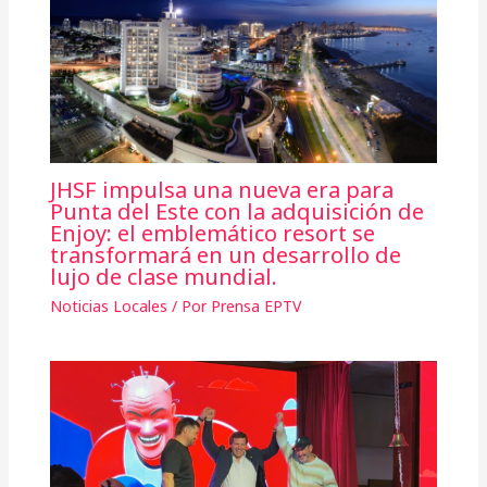
JHSF impulsa una nueva era para
Punta del Este con la adquisición de
Enjoy: el emblemático resort se
transformará en un desarrollo de
lujo de clase mundial.
Noticias Locales
/ Por
Prensa EPTV