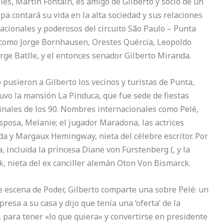
es, Martín Fontain, es amigo de Gilberto y socio de un
pa contará su vida en la alta sociedad y sus relaciones
nacionales y poderosos del circuito São Paulo – Punta
s como Jorge Bornhausen, Orestes Quércia, Leopoldo
Jorge Batlle, y el entonces senador Gilberto Miranda.
pusieron a Gilberto los vecinos y turistas de Punta,
uvo la mansión La Pinduca, que fue sede de fiestas
inales de los 90. Nombres internacionales como Pelé,
sposa, Melanie; el jugador Maradona, las actrices
da y Margaux Hemingway, nieta del célebre escritor. Por
, incluida la princesa Diane von Fürstenberg (, y la
, nieta del ex canciller alemán Oton Von Bismarck.
e escena de Poder, Gilberto comparte una sobre Pelé: un
presa a su casa y dijo que tenía una ‘oferta’ de la
 para tener «lo que quiera» y convertirse en presidente