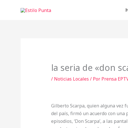
Ir
al
contenido
la seria de «don sc
/
Noticias Locales
/ Por
Prensa EPT
Gilberto Scarpa, quien alguna vez f
del país, firmó un acuerdo con una 
episodios, ‘Don Scarpa’, a las panta