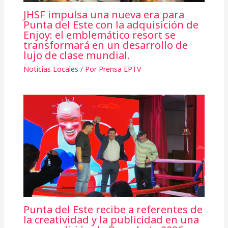
JHSF impulsa una nueva era para
Punta del Este con la adquisición de
Enjoy: el emblemático resort se
transformará en un desarrollo de
lujo de clase mundial.
Noticias Locales
/ Por
Prensa EPTV
Punta del Este recibe a referentes de
la creatividad y la publicidad en una