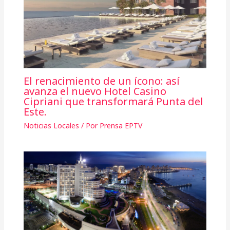
El renacimiento de un ícono: así
avanza el nuevo Hotel Casino
Cipriani que transformará Punta del
Este.
Noticias Locales
/ Por
Prensa EPTV