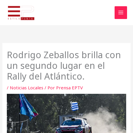
Ir
al
contenido
Rodrigo Zeballos brilla con
un segundo lugar en el
Rally del Atlántico.
/
Noticias Locales
/ Por
Prensa EPTV