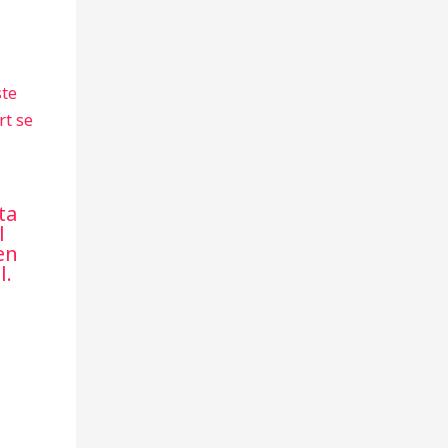
ta
l
en
l.