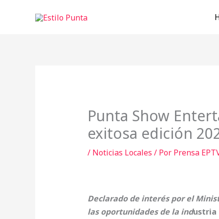
Ir
al
contenido
Punta Show Entert
exitosa edición 20
/
Noticias Locales
/ Por
Prensa EPT
Declarado de interés por el Minis
las oportunidades de la ind
ustria